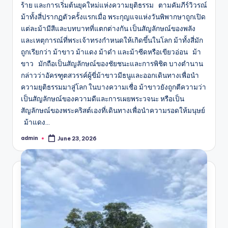
ร้าย และการเริ่มต้นยุคใหม่แห่งความยุติธรรม ตามคัมภีร์วิวรณ์
ม้าทั้งสี่ปรากฏตัวครั้งแรกเมื่อ พระกุญแจแห่งวันพิพากษาถูกเปิด
แต่ละม้ามีสีและบทบาทที่แตกต่างกัน เป็นสัญลักษณ์ของพลัง
และเหตุการณ์ที่พระเจ้าทรงกำหนดให้เกิดขึ้นในโลก ม้าทั้งสี่มัก
ถูกเรียกว่า ม้าขาว ม้าแดง ม้าดำ และม้าซีดหรือเขียวอ่อน ม้า
ขาว มักถือเป็นสัญลักษณ์ของชัยชนะและการพิชิต บางตำนาน
กล่าวว่าอัครฑูตสวรรค์ผู้ขี่ม้าขาวมีธนูและออกเดินทางเพื่อนำ
ความยุติธรรมมาสู่โลก ในบางความเชื่อ ม้าขาวยังถูกตีความว่า
เป็นสัญลักษณ์ของความดีและการเผยพระวจนะ หรือเป็น
สัญลักษณ์ของพระคริสต์เองที่เดินทางเพื่อนำความรอดให้มนุษย์
ม้าแดง…
admin
June 23, 2026
Posted
by