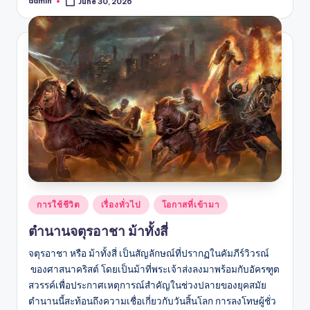
admin
June 30, 2026
Posted
by
Posted
การใช้ชีวิต
เรื่องทั่วไป
โอกาสที่เข้ามา
in
ตำนานจตุรอาชา ม้าทั้งสี่
จตุรอาชา หรือ ม้าทั้งสี่ เป็นสัญลักษณ์ที่ปรากฏในคัมภีร์วิวรณ์
ของศาสนาคริสต์ โดยเป็นม้าที่พระเจ้าส่งลงมาพร้อมกับอัครฑูต
สวรรค์เพื่อประกาศเหตุการณ์สำคัญในช่วงปลายของยุคสมัย
ตำนานนี้สะท้อนถึงความเชื่อเกี่ยวกับวันสิ้นโลก การลงโทษผู้ชั่ว