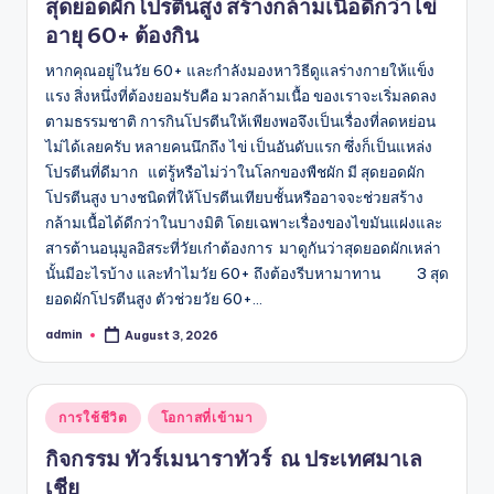
สุดยอดผักโปรตีนสูง สร้างกล้ามเนื้อดีกว่าไข่
อายุ 60+ ต้องกิน
หากคุณอยู่ในวัย 60+ และกำลังมองหาวิธีดูแลร่างกายให้แข็ง
แรง สิ่งหนึ่งที่ต้องยอมรับคือ มวลกล้ามเนื้อ ของเราจะเริ่มลดลง
ตามธรรมชาติ การกินโปรตีนให้เพียงพอจึงเป็นเรื่องที่ลดหย่อน
ไม่ได้เลยครับ หลายคนนึกถึง ไข่ เป็นอันดับแรก ซึ่งก็เป็นแหล่ง
โปรตีนที่ดีมาก แต่รู้หรือไม่ว่าในโลกของพืชผัก มี สุดยอดผัก
โปรตีนสูง บางชนิดที่ให้โปรตีนเทียบชั้นหรืออาจจะช่วยสร้าง
กล้ามเนื้อได้ดีกว่าในบางมิติ โดยเฉพาะเรื่องของไขมันแฝงและ
สารต้านอนุมูลอิสระที่วัยเก๋าต้องการ มาดูกันว่าสุดยอดผักเหล่า
นั้นมีอะไรบ้าง และทำไมวัย 60+ ถึงต้องรีบหามาทาน 3 สุด
ยอดผักโปรตีนสูง ตัวช่วยวัย 60+…
admin
August 3, 2026
Posted
by
Posted
การใช้ชีวิต
โอกาสที่เข้ามา
in
กิจกรรม ทัวร์เมนาราทัวร์ ณ ประเทศมาเล
เชีย