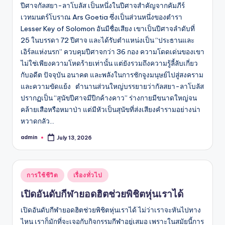
ปีศาจกัลสยา-ลาโบลัส เป็นหนึ่งในปีศาจสำคัญจากคัมภีร์
เวทมนตร์โบราณ Ars Goetia ซึ่งเป็นส่วนหนึ่งของตำรา
Lesser Key of Solomon อันมีชื่อเสียง เขาเป็นปีศาจลำดับที่
25 ในบรรดา 72 ปีศาจ และได้รับตำแหน่งเป็น “ประธานและ
เอิร์ลแห่งนรก” ควบคุมปีศาจกว่า 36 กอง ความโดดเด่นของเขา
ไม่ใช่เพียงความโหดร้ายเท่านั้น แต่ยังรวมถึงความรู้ลี้ลับเกี่ยว
กับอดีต ปัจจุบัน อนาคต และพลังในการชักจูงมนุษย์ไปสู่สงคราม
และความขัดแย้ง ตำนานส่วนใหญ่บรรยายว่ากัลสยา-ลาโบลัส
ปรากฏเป็น “สุนัขปีศาจมีปีกค้างคาว” ร่างกายมีขนาดใหญ่จน
คล้ายเสือหรือหมาป่า แต่มีหัวเป็นสุนัขที่ส่งเสียงคำรามอย่างน่า
หวาดกลัว…
admin
July 13, 2026
Posted
by
Posted
การใช้ชีวิต
เรื่องทั่วไป
in
เปิดอันดับกีฬายอดฮิตช่วยพิชิตหุ่นเราได้
เปิดอันดับกีฬายอดฮิตช่วยพิชิตหุ่นเราได้ ไม่ว่าเราจะหันไปทาง
ไหน เราก็มักที่จะเจอกับกิจกรรมกีฬาอยู่เสมอ เพราะในสมัยนี้การ