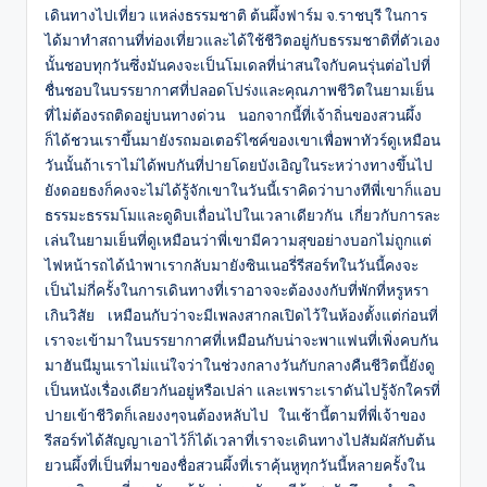
เดินทางไปเที่ยว แหล่งธรรมชาติ ต้นผึ้งฟาร์ม จ.ราชบุรี ในการ
ได้มาทำสถานที่ท่องเที่ยวและได้ใช้ชีวิตอยู่กับธรรมชาติที่ตัวเอง
นั้นชอบทุกวันซึ่งมันคงจะเป็นโมเดลที่น่าสนใจกับคนรุ่นต่อไปที่
ชื่นชอบในบรรยากาศที่ปลอดโปร่งและคุณภาพชีวิตในยามเย็น
ที่ไม่ต้องรถติดอยู่บนทางด่วน นอกจากนี้ที่เจ้าถิ่นของสวนผึ้ง
ก็ได้ชวนเราขึ้นมายังรถมอเตอร์ไซค์ของเขาเพื่อพาทัวร์ดูเหมือน
วันนั้นถ้าเราไม่ได้พบกันที่ปายโดยบังเอิญในระหว่างทางขึ้นไป
ยังดอยธงก็คงจะไม่ได้รู้จักเขาในวันนี้เราคิดว่าบางทีพี่เขาก็แอบ
ธรรมะธรรมโมและดูดิบเถื่อนไปในเวลาเดียวกัน เกี่ยวกับการละ
เล่นในยามเย็นที่ดูเหมือนว่าพี่เขามีความสุขอย่างบอกไม่ถูกแต่
ไฟหน้ารถได้นำพาเรากลับมายังซินเนอรี่รีสอร์ทในวันนี้คงจะ
เป็นไม่กี่ครั้งในการเดินทางที่เราอาจจะต้องงงกับที่พักที่หรูหรา
เกินวิสัย เหมือนกับว่าจะมีเพลงสากลเปิดไว้ในห้องตั้งแต่ก่อนที่
เราจะเข้ามาในบรรยากาศที่เหมือนกับน่าจะพาแฟนที่เพิ่งคบกัน
มาฮันนีมูนเราไม่แน่ใจว่าในช่วงกลางวันกับกลางคืนชีวิตนี้ยังดู
เป็นหนังเรื่องเดียวกันอยู่หรือเปล่า และเพราะเราดันไปรู้จักใครที่
ปายเข้าชีวิตก็เลยงงๆจนต้องหลับไป ในเช้านี้ตามที่พี่เจ้าของ
รีสอร์ทได้สัญญาเอาไว้ก็ได้เวลาที่เราจะเดินทางไปสัมผัสกับต้น
ยวนผึ้งที่เป็นที่มาของชื่อสวนผึ้งที่เราคุ้นหูทุกวันนี้หลายครั้งใน