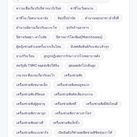
ความเชื่อเกี่ยวกับปีศาจนาบีเรียส
คาสิโนเวียดนาม
คาสิโน เวียดนาม ดานัง
ช้อปปิ้งบำบัด
ตำนานจตุรอาชา ม้าทั้งสี่
ตำนานนิทานเกี่ยวกับมะกะโท
ธุรกิจร้านอาหาร
ปีศาจกัลสยา-ลาโบลัส
ปีศาจมาร์โคเซียส(Marchosias)
ผู้หญิงช่วยตัวเองครั้งแรกเจ็บไหม
มีเพศสัมพันธ์กับแฟน แล้วจุก
ยาแก้วิงเวียน
ลูกถูกปฏิเสธการรักษา จากโรงพยาบาลดัง
สหรัฐสั่ง TSMC หยุดส่งชิปให้จีน
สุดยอดผักโปรตีนสูง
เกม rov คือเกมเกี่ยวกับอะไร
เครื่องช่วยฟัง
เครื่องช่วยฟังขนาดเล็ก
เครื่องช่วยฟังคนหูหนวก
เครื่องช่วยฟัง ดิจิตอล
เครื่องช่วยฟังตัดเสียงรบกวน
เครื่องช่วยฟังผู้สูงอายุ
เครื่องช่วยฟังฟรี
เครื่องช่วยฟังยี่ห้อไหนดี
เครื่องช่วยฟังราคาถูก
เครื่องช่วยฟังราคาเท่าไหร่
เครื่องช่วยฟังอย่างดี
เครื่องช่วยฟังเล็กจิ๋ว
เครื่องช่วยฟังแบบชาร์จ
เปิดอันดับกีฬายอดฮิตช่วยพิชิตหุ่นเราได้