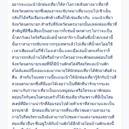
อยากจะแนะนำนักท่องเที่ยวให้หาโอกาสเดินทางมาเที่ยวที่
จังหวัดนครนายกซึ่งคุณอาจจะขับรถมาเที่ยวแบบไปเช้าเย็น
กลับก็ได้หรือเลือกจะพักค้างคืนก็ได้เช่นเดียวกัน แนะนำเที่ยว
จังหวัดนครนายก สำหรับที่จังหวัดนครนายกนั้นแหล่งท่องเที่ยวที่
สำคัญที่มีชื่อเสียงเป็นอย่างมากก็เช่นน้ำตกต่างๆ ไม่ว่าจะเป็น
น้ำตกวังตะไคร้หรือแม้แต่น้ำตกสาริกาเป็นต้นซึ่งน้ำตกเหล่านี้
นั้นเราสามารถขับรถจากกรุงเทพฯแล้วไปเที่ยวที่น้ำตกโดยใช้
เวลาเพียงแค่ไม่กี่ชั่วโมงเท่านั้น และเมื่อเล่นน้ำตกเสร็จเราก็
สามารถกลับบ้านได้หรือถ้าหากใครอยากจะพักผ่อนหย่อนใจที่
จังหวัดนครนายกเลยที่นี่ก็มีบ้านพักสไตล์รีสอร์ทและบ้านพัก
สไตล์แคมป์ปิ้งเยอะแยะมากมายให้นักท่องเที่ยวได้พักอาศัยค้าง
คืน สำหรับในบทความนี้จะแนะนำให้นักท่องเที่ยวรู้จักกับบ้านสี
สวยนครนายกซึ่งที่นี่บอกได้เลยว่าเป็นที่พักที่น่ารักมากๆและ
เหมาะกับการมาเที่ยวเป็นแบบหมู่คณะหรือใครจะมาพักผ่อน
หย่อนใจกับคนในครอบครัวก็ได้เช่นเดียวกันเพราะที่นี่เป็นโฮม
สเตย์ที่มีความน่ารักที่ล้อมรอบไปด้วยทิวเขาที่สวยงามและเป็น
ธรรมชาติ นักท่องเที่ยวสามารถที่จะเที่ยวชมความสวยงาม
ภายในรีสอร์ทรวมถึงยังสามารถไปชมความงดงามของสถานที่
ท่องเที่ยวอื่นๆ ซึ่งอยู่ใกล้กับบ้านพักได้อีกด้วยโดยบ้านพักแห่งนี้