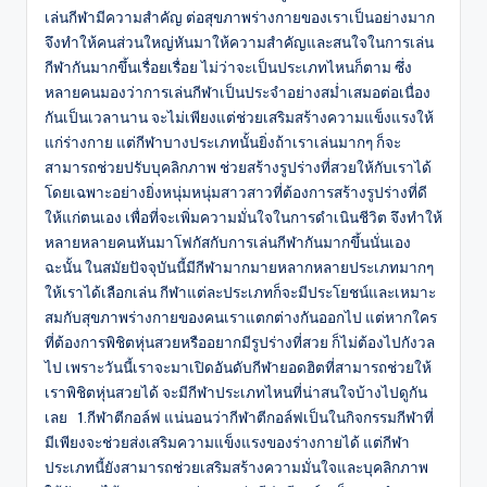
เล่นกีฬามีความสำคัญ ต่อสุขภาพร่างกายของเราเป็นอย่างมาก
จึงทำให้คนส่วนใหญ่หันมาให้ความสำคัญและสนใจในการเล่น
กีฬากันมากขึ้นเรื่อยเรื่อย ไม่ว่าจะเป็นประเภทไหนก็ตาม ซึ่ง
หลายคนมองว่าการเล่นกีฬาเป็นประจำอย่างสม่ำเสมอต่อเนื่อง
กันเป็นเวลานาน จะไม่เพียงแต่ช่วยเสริมสร้างความแข็งแรงให้
แก่ร่างกาย แต่กีฬาบางประเภทนั้นยิ่งถ้าเราเล่นมากๆ ก็จะ
สามารถช่วยปรับบุคลิกภาพ ช่วยสร้างรูปร่างที่สวยให้กับเราได้
โดยเฉพาะอย่างยิ่งหนุ่มหนุ่มสาวสาวที่ต้องการสร้างรูปร่างที่ดี
ให้แก่ตนเอง เพื่อที่จะเพิ่มความมั่นใจในการดำเนินชีวิต จึงทำให้
หลายหลายคนหันมาโฟกัสกับการเล่นกีฬากันมากขึ้นนั่นเอง
ฉะนั้น ในสมัยปัจจุบันนี้มีกีฬามากมายหลากหลายประเภทมากๆ
ให้เราได้เลือกเล่น กีฬาแต่ละประเภทก็จะมีประโยชน์และเหมาะ
สมกับสุขภาพร่างกายของคนเราแตกต่างกันออกไป แต่หากใคร
ที่ต้องการพิชิตหุ่นสวยหรืออยากมีรูปร่างที่สวย ก็ไม่ต้องไปกังวล
ไป เพราะวันนี้เราจะมาเปิดอันดับกีฬายอดฮิตที่สามารถช่วยให้
เราพิชิตหุ่นสวยได้ จะมีกีฬาประเภทไหนที่น่าสนใจบ้างไปดูกัน
เลย 1.กีฬาตีกอล์ฟ แน่นอนว่ากีฬาตีกอล์ฟเป็นในกิจกรรมกีฬาที่
มีเพียงจะช่วยส่งเสริมความแข็งแรงของร่างกายได้ แต่กีฬา
ประเภทนี้ยังสามารถช่วยเสริมสร้างความมั่นใจและบุคลิกภาพ