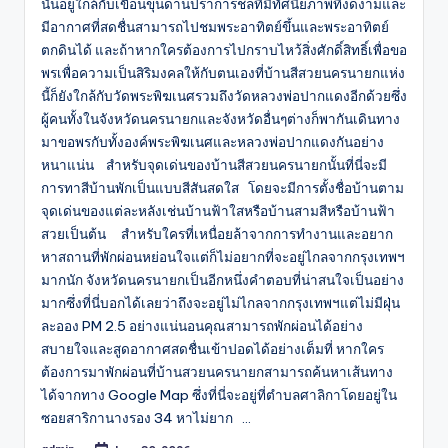
นั้นอยู่ใกล้กับเขื่อนขุนด่านปราการชลที่มีทัศนียภาพที่งดงามและ
มีอากาศที่สดชื่นสามารถไปชมพระอาทิตย์ขึ้นและพระอาทิตย์
ตกดินได้ และถ้าหากใครต้องการไปกราบไหว้สิ่งศักดิ์สิทธิ์เพื่อขอ
พรเพื่อความเป็นสิริมงคลให้กับตนเองที่บ้านสีสวยนครนายกแห่ง
นี้ก็ยังใกล้กับวัดพระพิฆเนศรวมถึงวัดหลวงพ่อปากแดงอีกด้วยซึ่ง
ผู้คนทั้งในจังหวัดนครนายกและจังหวัดอื่นๆต่างก็พากันเดินทาง
มาขอพรกับทั้งองค์พระพิฆเนศและหลวงพ่อปากแดงกันอย่าง
หนาแน่น สำหรับจุดเด่นของบ้านสีสวยนครนายกนั้นที่นี่จะมี
การทาสีบ้านพักเป็นแบบสีสันสดใส โดยจะมีการตั้งชื่อบ้านตาม
จุดเด่นของแต่ละหลังเช่นบ้านฟ้าใสหรือบ้านสามสีหรือบ้านฟ้า
สวยเป็นต้น สำหรับใครที่เหนื่อยล้าจากการทำงานและอยาก
หาสถานที่พักผ่อนหย่อนใจแต่ก็ไม่อยากที่จะอยู่ไกลจากกรุงเทพฯ
มากนัก จังหวัดนครนายกเป็นอีกหนึ่งคำตอบที่น่าสนใจเป็นอย่าง
มากซึ่งที่นี่บอกได้เลยว่าถึงจะอยู่ไม่ไกลจากกรุงเทพฯแต่ไม่มีฝุ่น
ละออง PM 2.5 อย่างแน่นอนคุณสามารถพักผ่อนได้อย่าง
สบายใจและสูดอากาศสดชื่นเข้าปอดได้อย่างเต็มที่ หากใคร
ต้องการมาพักผ่อนที่บ้านสวยนครนายกสามารถค้นหาเส้นทาง
ได้จากทาง Google Map ซึ่งที่นี่จะอยู่ที่ตำบลศาลิกาโดยอยู่ใน
ซอยสาริกานางรอง 34 หาไม่ยาก …