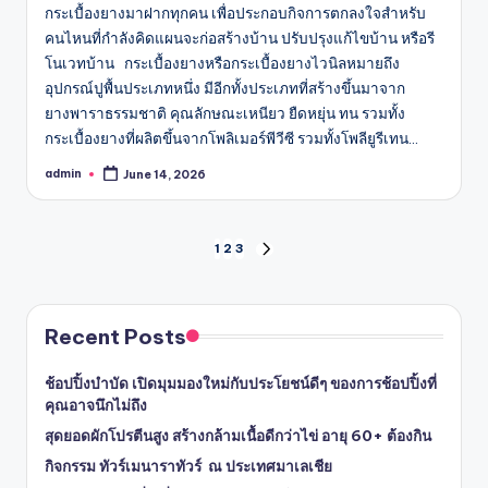
กระเบื้องยางมาฝากทุกคน เพื่อประกอบกิจการตกลงใจสำหรับ
คนไหนที่กำลังคิดแผนจะก่อสร้างบ้าน ปรับปรุงแก้ไขบ้าน หรือรี
โนเวทบ้าน กระเบื้องยางหรือกระเบื้องยางไวนิลหมายถึง
อุปกรณ์ปูพื้นประเภทหนึ่ง มีอีกทั้งประเภทที่สร้างขึ้นมาจาก
ยางพาราธรรมชาติ คุณลักษณะเหนียว ยืดหยุ่น ทน รวมทั้ง
กระเบื้องยางที่ผลิตขึ้นจากโพลิเมอร์พีวีซี รวมทั้งโพลียูรีเทน…
admin
June 14, 2026
Posted
by
Posts
1
2
3
NEXT
PAGE
pagination
Recent Posts
ช้อปปิ้งบำบัด เปิดมุมมองใหม่กับประโยชน์ดีๆ ของการช้อปปิ้งที่
คุณอาจนึกไม่ถึง
สุดยอดผักโปรตีนสูง สร้างกล้ามเนื้อดีกว่าไข่ อายุ 60+ ต้องกิน
กิจกรรม ทัวร์เมนาราทัวร์ ณ ประเทศมาเลเชีย