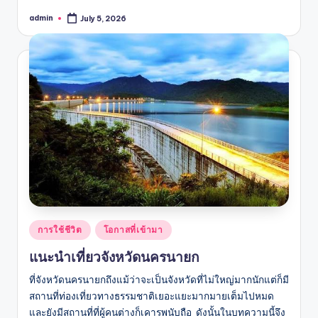
admin
July 5, 2026
Posted
by
Posted
การใช้ชีวิต
โอกาสที่เข้ามา
in
แนะนำเที่ยวจังหวัดนครนายก
ที่จังหวัดนครนายกถึงแม้ว่าจะเป็นจังหวัดที่ไม่ใหญ่มากนักแต่ก็มี
สถานที่ท่องเที่ยวทางธรรมชาติเยอะแยะมากมายเต็มไปหมด
และยังมีสถานที่ที่ผู้คนต่างก็เคารพนับถือ ดังนั้นในบทความนี้จึง