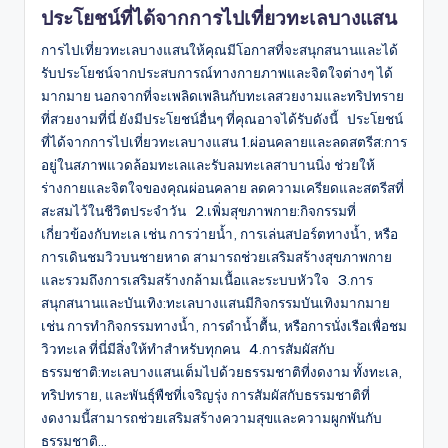
ประโยชน์ที่ได้จากการไปเที่ยวทะเลบางแสน
การไปเที่ยวทะเลบางแสนให้คุณมีโอกาสที่จะสนุกสนานและได้
รับประโยชน์จากประสบการณ์ทางกายภาพและจิตใจต่างๆ ได้
มากมาย นอกจากที่จะเพลิดเพลินกับทะเลสวยงามและทริปทราย
ที่สวยงามที่นี่ ยังมีประโยชน์อื่นๆ ที่คุณอาจได้รับดังนี้ ประโยชน์
ที่ได้จากการไปเที่ยวทะเลบางแสน 1.ผ่อนคลายและลดสตรีส:การ
อยู่ในสภาพแวดล้อมทะเลและรับลมทะเลสาบานนิ่ง ช่วยให้
ร่างกายและจิตใจของคุณผ่อนคลาย ลดความเครียดและสตรีสที่
สะสมไว้ในชีวิตประจำวัน 2.เพิ่มสุขภาพกาย:กิจกรรมที่
เกี่ยวข้องกับทะเล เช่น การว่ายน้ำ, การเล่นสปอร์ตทางน้ำ, หรือ
การเดินชมวิวบนชายหาด สามารถช่วยเสริมสร้างสุขภาพกาย
และรวมถึงการเสริมสร้างกล้ามเนื้อและระบบหัวใจ 3.การ
สนุกสนานและบันเทิง:ทะเลบางแสนมีกิจกรรมบันเทิงมากมาย
เช่น การทำกิจกรรมทางน้ำ, การดำน้ำตื้น, หรือการนั่งเรือเพื่อชม
วิวทะเล ที่นี่มีสิ่งให้ทำสำหรับทุกคน 4.การสัมผัสกับ
ธรรมชาติ:ทะเลบางแสนเต็มไปด้วยธรรมชาติที่งดงาม ทั้งทะเล,
ทริปทราย, และพันธุ์พืชที่เจริญรุ่ง การสัมผัสกับธรรมชาติที่
งดงามนี้สามารถช่วยเสริมสร้างความสุขและความผูกพันกับ
ธรรมชาติ…