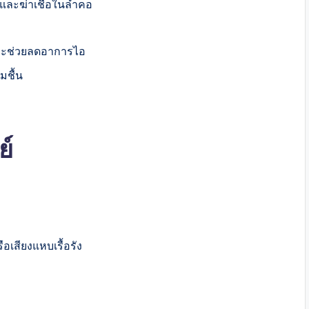
ะและฆ่าเชื้อในลำคอ
อและช่วยลดอาการไอ
ามชื้น
ทย์
ือเสียงแหบเรื้อรัง