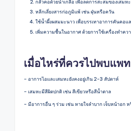
กลั้วคอด้วยน้ำเกลือ เพื่อลดการสะสมของเสมห
หลีกเลี่ยงสารก่อภูมิแพ้ เช่น ฝุ่นหรือควัน
ใช้น้ำผึ้งผสมมะนาว เพื่อบรรเทาอาการคันค
เพิ่มความชื้นในอากาศ ด้วยการใช้เครื่องทำคว
เมื่อไหร่ที่ควรไปพบแพ
– อาการไอและเสมหะยังคงอยู่เกิน 2-3 สัปดาห์
– เสมหะมีสีผิดปกติ เช่น สีเขียวหรือสีน้ำตาล
– มีอาการอื่น ๆ ร่วม เช่น หายใจลำบาก เจ็บหน้าอก หร