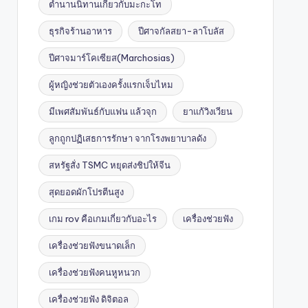
ตำนานนิทานเกี่ยวกับมะกะโท
ธุรกิจร้านอาหาร
ปีศาจกัลสยา-ลาโบลัส
ปีศาจมาร์โคเซียส(Marchosias)
ผู้หญิงช่วยตัวเองครั้งแรกเจ็บไหม
มีเพศสัมพันธ์กับแฟน แล้วจุก
ยาแก้วิงเวียน
ลูกถูกปฏิเสธการรักษา จากโรงพยาบาลดัง
สหรัฐสั่ง TSMC หยุดส่งชิปให้จีน
สุดยอดผักโปรตีนสูง
เกม rov คือเกมเกี่ยวกับอะไร
เครื่องช่วยฟัง
เครื่องช่วยฟังขนาดเล็ก
เครื่องช่วยฟังคนหูหนวก
เครื่องช่วยฟัง ดิจิตอล