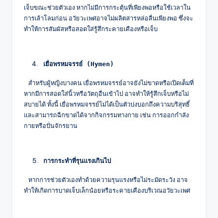
เจ็บขณะช่วยตัวเอง หากไม่มีการกระตุ้นที่เพียงพอหรือใช้เวลาใน
การเล้าโลมก่อน อวัยวะเพศอาจไม่ผลิตสารหล่อลื่นเพียงพอ ซึ่งจะ
ทำให้การสัมผัสหรือสอดใส่รู้สึกระคายเคืองหรือเจ็บ
 เยื่อพรหมจรรย์ (Hymen)  
สำหรับผู้หญิงบางคน เยื่อพรหมจรรย์อาจยังไม่ขาดหรือเปิดเต็มที่
หากมีการสอดใส่นิ้วหรือวัตถุอื่นเข้าไป อาจทำให้รู้สึกเจ็บหรือไม่
สบายได้ ทั้งนี้ เยื่อพรหมจรรย์ไม่ได้เป็นตัวบ่งบอกถึงความบริสุทธิ์
และสามารถฉีกขาดได้จากกิจกรรมทางกาย เช่น การออกกำลัง
กายหรือปั่นจักรยาน
 การกระทำที่รุนแรงเกินไป 
หากการช่วยตัวเองทำด้วยความรุนแรงหรือไม่ระมัดระวัง อาจ
ทำให้เกิดการบาดเจ็บเล็กน้อยหรือระคายเคืองบริเวณอวัยวะเพศ