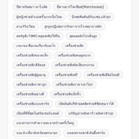
ปีศาจกัลสยา-ลาโบลัส
ปีศาจมาร์โคเซียส(Marchosias)
ผู้หญิงช่วยตัวเองครั้งแรกเจ็บไหม
มีเพศสัมพันธ์กับแฟน แล้วจุก
ยาแก้วิงเวียน
ลูกถูกปฏิเสธการรักษา จากโรงพยาบาลดัง
สหรัฐสั่ง TSMC หยุดส่งชิปให้จีน
สุดยอดผักโปรตีนสูง
เกม rov คือเกมเกี่ยวกับอะไร
เครื่องช่วยฟัง
เครื่องช่วยฟังขนาดเล็ก
เครื่องช่วยฟังคนหูหนวก
เครื่องช่วยฟัง ดิจิตอล
เครื่องช่วยฟังตัดเสียงรบกวน
เครื่องช่วยฟังผู้สูงอายุ
เครื่องช่วยฟังฟรี
เครื่องช่วยฟังยี่ห้อไหนดี
เครื่องช่วยฟังราคาถูก
เครื่องช่วยฟังราคาเท่าไหร่
เครื่องช่วยฟังอย่างดี
เครื่องช่วยฟังเล็กจิ๋ว
เครื่องช่วยฟังแบบชาร์จ
เปิดอันดับกีฬายอดฮิตช่วยพิชิตหุ่นเราได้
เมืองที่ดีที่สุดในสวิตเซอร์แลนด์
แก้ปัญหาหลังคารั่ว หลังคาชำรุด
แนวทางการทำความสะอาดบ้านครั้งใหญ่
แนะนำเที่ยวจังหวัดนครนายก
แหล่งธรรมชาติ ต้นผึ้งฟาร์ม