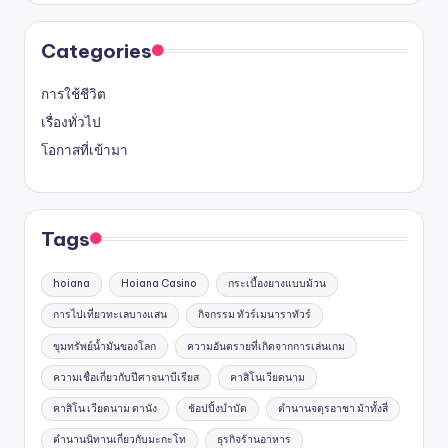
Categories
การใช้ชีวิต
เรื่องทั่วไป
โอกาสที่เข้ามา
Tags
hoiana
Hoiana Casino
กระเบื้องยางแบบม้วน
การไปเที่ยวทะเลบางแสน
กิจกรรม ทัวร์เมนาราทัวร์
ขุมทรัพย์น้ำมันของโลก
ความอันตรายที่เกิดจากการเล่นเกม
ความเชื่อเกี่ยวกับปีศาจนาบีเรียส
คาสิโนเวียดนาม
คาสิโน เวียดนาม ดานัง
ช้อปปิ้งบำบัด
ตำนานจตุรอาชา ม้าทั้งสี่
ตำนานนิทานเกี่ยวกับมะกะโท
ธุรกิจร้านอาหาร